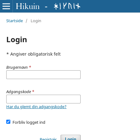
Startside
/
Login
Login
* Angiver obligatorisk felt
Brugernavn
*
Adgangskode
*
Har du glemt din adgangskode?
Forbliv logget ind
Registrér
Login