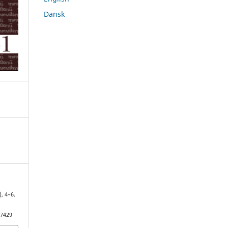
Dansk
), 4–6.
47429