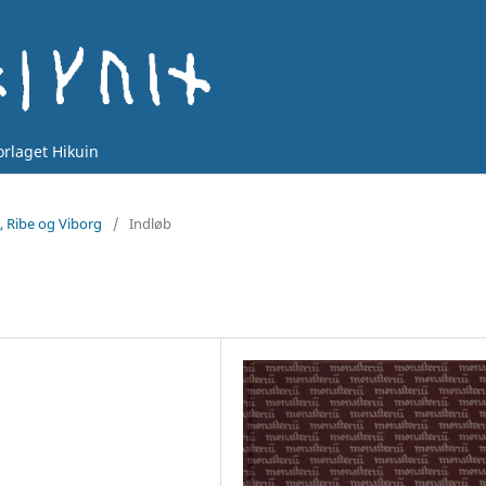
orlaget Hikuin
g, Ribe og Viborg
/
Indløb