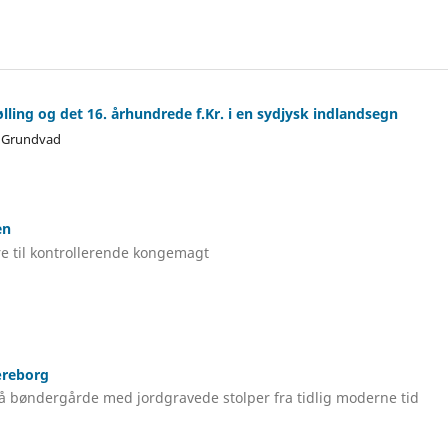
ling og det 16. århundrede f.Kr. i en sydjysk indlandsegn
s Grundvad
en
re til kontrollerende kongemagt
æreborg
å bøndergårde med jordgravede stolper fra tidlig moderne tid