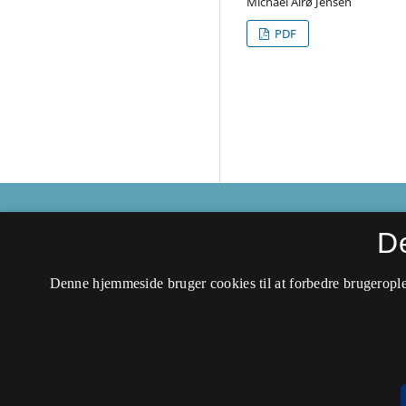
Michael Alrø Jensen
PDF
By, marsk og geest
D
ISSN 0905-5649 (Trykt)
Denne hjemmeside bruger cookies til at forbedre brugerople
ISSN 2445-8147 (Online)
Tilgængelighedserklæring