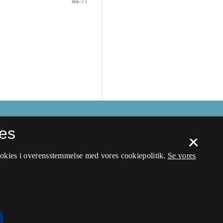
44-71
es
×
ookies i overensstemmelse med vores cookiepolitik.
Se vores