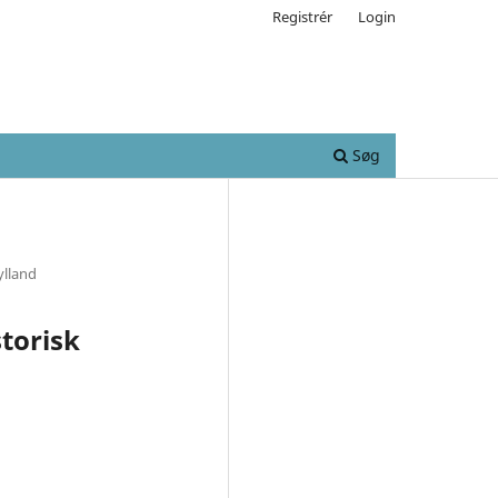
Registrér
Login
Søg
ylland
storisk