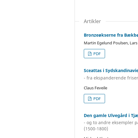
Artikler
Bronzeøkserne fra Bækbøl
Martin Egelund Poulsen, Lar
PDF
Sceattas i Sydskandinavi
- fra ekspanderende frise
Claus Feveile
PDF
Den gamle Ulvegård i Tj
- og to andre eksempler p
(1500-1800)