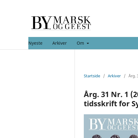
Nyeste
Arkiver
Om
Startside
/
Arkiver
/
Årg. 
Årg. 31 Nr. 1 (
tidsskrift for 