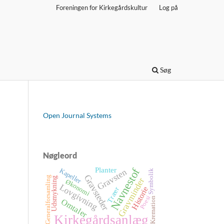
Foreningen for Kirkegårdskultur
Log på
Søg
Open Journal Systems
Nøgleord
Planter
Navnestof
Kapeller
Gravsten
Symbolik
Gravsteder
Generalforsamling
Udsmykning
Gravminder
Økonomi
Lovgivning
Historie
Træer
Poesi
Kremation
Omtaler
Kirkegårdsanlæg