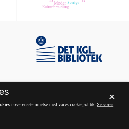
Møder
Sverige
Kulturformidling
es
×
ookies i overensstemmelse med vores cookiepolitik.
Se vores