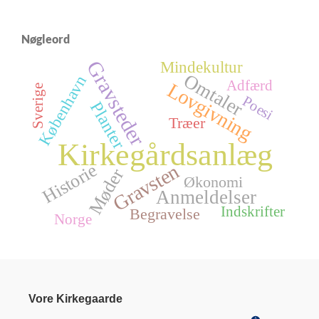
Nøgleord
Gravsteder
Mindekultur
Omtaler
København
Adfærd
Lovgivning
Sverige
Poesi
Planter
Træer
Kirkegårdsanlæg
Historie
Gravsten
Møder
Økonomi
Anmeldelser
Indskrifter
Begravelse
Norge
Vore Kirkegaarde