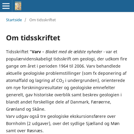
Startside
/
Om tidsskriftet
Om tidsskriftet
Tidsskriftet ”
Varv
– Bladet med de ældste nyheder -
var et
populærvidenskabeligt tidsskrift om geologi, der udkom fire
gange om året i perioden 1964 til 2006. Varv behandlede
aktuelle geologiske problemstillinger (som fx deponering af
atomaffald og lagring af CO
i undergrunden), orienterede
2
om nye forskningsresultater og geologiske emnefelter
generelt, gav historiske overblik samt beskrev geologien i
blandt andet forskellige dele af Danmark, Færøerne,
Grønland og Skåne.
Varv udgav også tre geologiske ekskursionsførere over
Bornholm (2 udgaver), over det sydlige Sjælland og Møn
samt over Røsnæs.