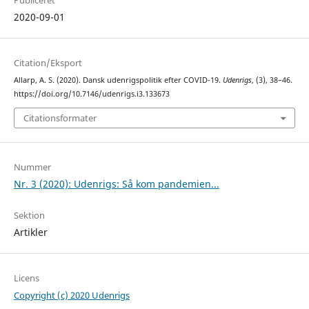
2020-09-01
Citation/Eksport
Allarp, A. S. (2020). Dansk udenrigspolitik efter COVID-19.
Udenrigs
, (3), 38–46.
https://doi.org/10.7146/udenrigs.i3.133673
Citationsformater
Nummer
Nr. 3 (2020): Udenrigs: Så kom pandemien...
Sektion
Artikler
Licens
Copyright (c) 2020 Udenrigs