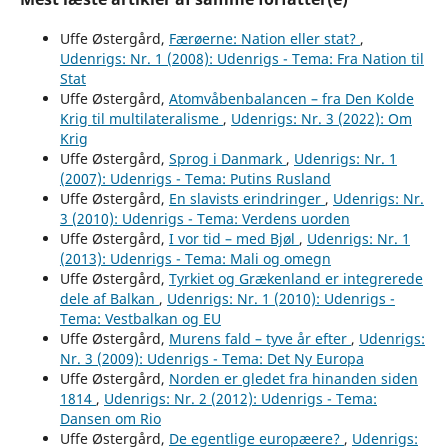
Uffe Østergård,
Færøerne: Nation eller stat?
,
Udenrigs: Nr. 1 (2008): Udenrigs - Tema: Fra Nation til
Stat
Uffe Østergård,
Atomvåbenbalancen – fra Den Kolde
Krig til multilateralisme
,
Udenrigs: Nr. 3 (2022): Om
Krig
Uffe Østergård,
Sprog i Danmark
,
Udenrigs: Nr. 1
(2007): Udenrigs - Tema: Putins Rusland
Uffe Østergård,
En slavists erindringer
,
Udenrigs: Nr.
3 (2010): Udenrigs - Tema: Verdens uorden
Uffe Østergård,
I vor tid – med Bjøl
,
Udenrigs: Nr. 1
(2013): Udenrigs - Tema: Mali og omegn
Uffe Østergård,
Tyrkiet og Grækenland er integrerede
dele af Balkan
,
Udenrigs: Nr. 1 (2010): Udenrigs -
Tema: Vestbalkan og EU
Uffe Østergård,
Murens fald – tyve år efter
,
Udenrigs:
Nr. 3 (2009): Udenrigs - Tema: Det Ny Europa
Uffe Østergård,
Norden er gledet fra hinanden siden
1814
,
Udenrigs: Nr. 2 (2012): Udenrigs - Tema:
Dansen om Rio
Uffe Østergård,
De egentlige europæere?
,
Udenrigs: