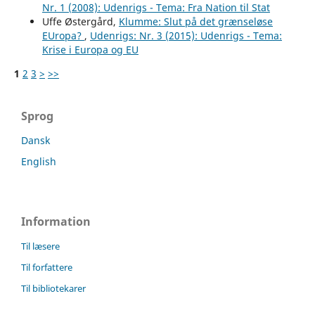
Nr. 1 (2008): Udenrigs - Tema: Fra Nation til Stat
Uffe Østergård,
Klumme: Slut på det grænseløse
EUropa?
,
Udenrigs: Nr. 3 (2015): Udenrigs - Tema:
Krise i Europa og EU
1
2
3
>
>>
Sprog
Dansk
English
Information
Til læsere
Til forfattere
Til bibliotekarer