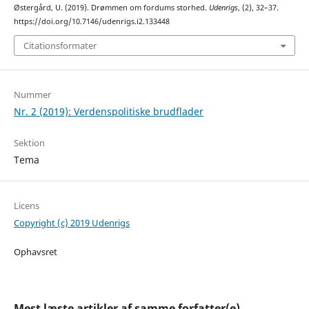
Østergård, U. (2019). Drømmen om fordums storhed.
Udenrigs
, (2), 32–37.
https://doi.org/10.7146/udenrigs.i2.133448
Citationsformater
Nummer
Nr. 2 (2019): Verdenspolitiske brudflader
Sektion
Tema
Licens
Copyright (c) 2019 Udenrigs
Ophavsret
Mest læste artikler af samme forfatter(e)