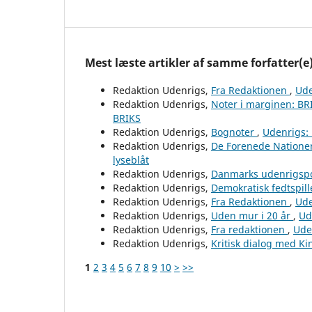
Mest læste artikler af samme forfatter(e
Redaktion Udenrigs,
Fra Redaktionen
,
Ude
Redaktion Udenrigs,
Noter i marginen: B
BRIKS
Redaktion Udenrigs,
Bognoter
,
Udenrigs: 
Redaktion Udenrigs,
De Forenede Natione
lyseblåt
Redaktion Udenrigs,
Danmarks udenrigspo
Redaktion Udenrigs,
Demokratisk fedtspill
Redaktion Udenrigs,
Fra Redaktionen
,
Ude
Redaktion Udenrigs,
Uden mur i 20 år
,
Ud
Redaktion Udenrigs,
Fra redaktionen
,
Ude
Redaktion Udenrigs,
Kritisk dialog med K
1
2
3
4
5
6
7
8
9
10
>
>>