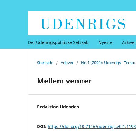
Det Udenrigspolitiske Selskab
Nyeste
Arkive
Startside
/
Arkiver
/
Nr. 1 (2009): Udenrigs - Tema:
Mellem venner
Redaktion Udenrigs
DOI:
https://doi.org/10.7146/udenrigs.v0i1.119