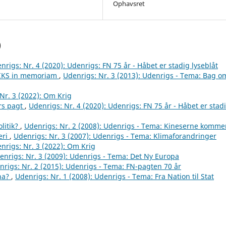
Ophavsret
)
nrigs: Nr. 4 (2020): Udenrigs: FN 75 år - Håbet er stadig lyseblåt
RIKS in memoriam
,
Udenrigs: Nr. 3 (2013): Udenrigs - Tema: Bag o
Nr. 3 (2022): Om Krig
rs pagt
,
Udenrigs: Nr. 4 (2020): Udenrigs: FN 75 år - Håbet er stad
litik?
,
Udenrigs: Nr. 2 (2008): Udenrigs - Tema: Kineserne komme
eri
,
Udenrigs: Nr. 3 (2007): Udenrigs - Tema: Klimaforandringer
nrigs: Nr. 3 (2022): Om Krig
enrigs: Nr. 3 (2009): Udenrigs - Tema: Det Ny Europa
nrigs: Nr. 2 (2015): Udenrigs - Tema: FN-pagten 70 år
ina?
,
Udenrigs: Nr. 1 (2008): Udenrigs - Tema: Fra Nation til Stat