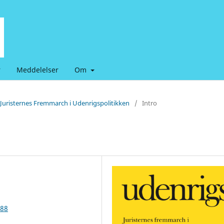
r
Meddelelser
Om
 Juristernes Fremmarch i Udenrigspolitikken
/
Intro
388