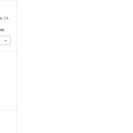
gs
, (1),
388