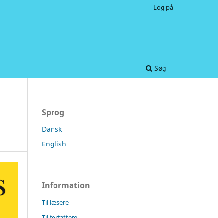
Log på
Søg
Sprog
Dansk
English
Information
Til læsere
Til forfattere