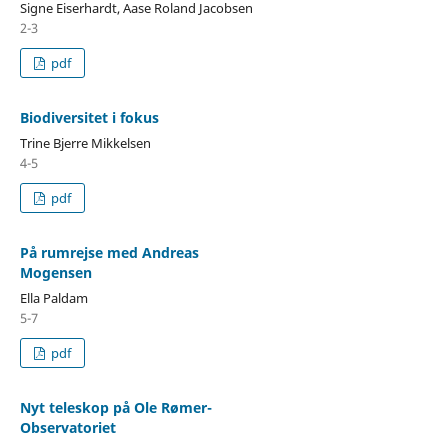
Signe Eiserhardt, Aase Roland Jacobsen
2-3
pdf
Biodiversitet i fokus
Trine Bjerre Mikkelsen
4-5
pdf
På rumrejse med Andreas
Mogensen
Ella Paldam
5-7
pdf
Nyt teleskop på Ole Rømer-
Observatoriet