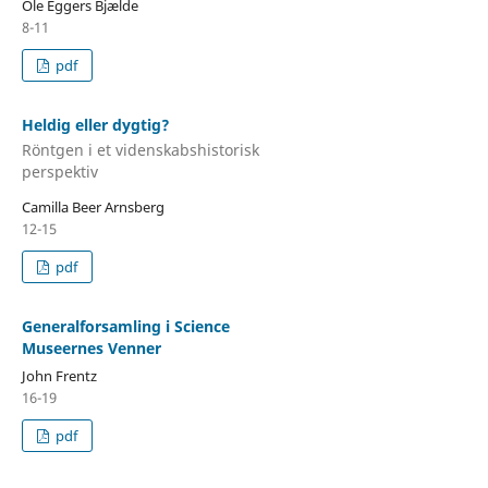
Ole Eggers Bjælde
8-11
pdf
Heldig eller dygtig?
Röntgen i et videnskabshistorisk
perspektiv
Camilla Beer Arnsberg
12-15
pdf
Generalforsamling i Science
Museernes Venner
John Frentz
16-19
pdf