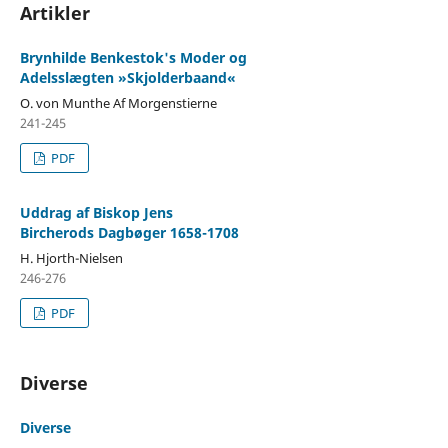
Artikler
Brynhilde Benkestok's Moder og
Adelsslægten »Skjolderbaand«
O. von Munthe Af Morgenstierne
241-245
PDF
Uddrag af Biskop Jens
Bircherods Dagbøger 1658-1708
H. Hjorth-Nielsen
246-276
PDF
Diverse
Diverse