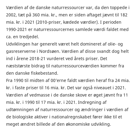
Værdien af de danske naturressourcer var, da den toppede i
2002, tæt på 360 mia. kr., men er siden aftaget jævnt til 182
mia. kr. i 2021 (2010-priser, kædede værdier). I perioden
1990-2021 er naturressourcernes samlede værdi faldet med
ca. en tredjedel.
Udviklingen har generelt været helt domineret af olie- og
gasreserverne i Nordsøen. Værdien af disse svandt dog helt
ind i årene 2018-21 vurderet ved årets priser. Det
næststørste bidrag til naturressourceværdien kommer fra
den danske fiskebestand.
Fra 1990 til midten af 00’erne faldt værdien heraf fra 24 mia.
kr. i faste priser til 16 mia. kr. Det var også niveauet i 2021.
Værdien af vedmasse i de danske skove er øget jævnt fra 11
mia. kr. i 1990 til 17 mia. kr. i 2021. Indregning af
udtømningen af naturressourcer og ændringer i værdien af
de biologiske aktiver i nationalregnskabet fører ikke til et
meget ændret billede af den økonomiske udvikling.