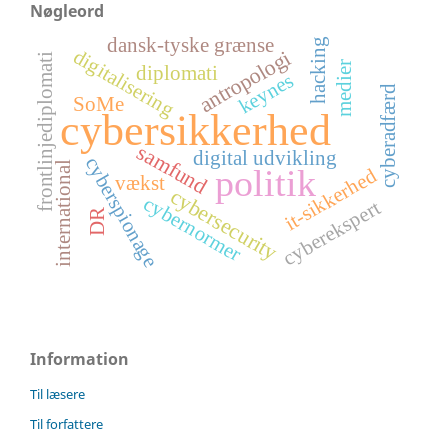
Nøgleord
dansk-tyske grænse
hacking
antropologi
digitalisering
frontlinjediplomati
medier
diplomati
keynes
cyberadfærd
SoMe
cybersikkerhed
samfund
digital udvikling
cyberspionage
international
politik
it-sikkerhed
vækst
cybersecurity
cybernormer
cyberekspert
DR
Information
Til læsere
Til forfattere