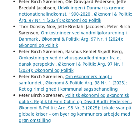
Peter Birch Sørensen, Ole Gravgård Pedersen, Jette
Bredahl Jacobsen,
Udviklingen i Danmarks grønne
nettonationalindkomst, 1990-2020
,
Økonomi & Politik:
Årg. 97 Nr. 1 (2024): Økonomi og Politik
Thor Donsby Noe, Jette Bredahl Jacobsen, Peter Birch
Sørensen,
Omkostninger ved vandmiljøforurening i
Danmark
,
Økonomi & Politik: Årg. 97 Nr. 1 (2024):
Økonomi og Politik
Peter Birch Sørensen, Rasmus Kehlet Skjødt Berg,
Omkostninger ved drivhusgasudledninger fra et
dansk perspektiv
,
Økonomi & Politik: Årg. 97 Nr. 1
(2024): Økonomi og Politik
Peter Birch Sørensen,
Om økonomers magt i
samfundet
,
Økonomi & Politik: Årg. 98 Nr. 1 (2025):
Ret og rimelighed i kommunal sagsbehandling
Peter Birch Sørensen,
Politisk økonomi og økonomisk
politik: Replik til Finn Collin og David Budtz Pedersen
,
Økonomi & Politik: Årg. 98 Nr. 3 (2025): Lokale svar på
globale kriser – om byer og kommuners arbejde med
grøn omstilling