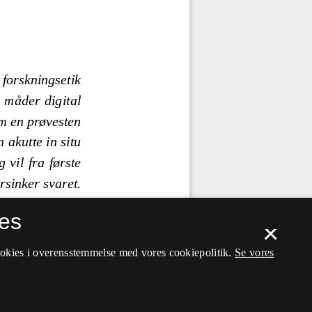
es
×
ookies i overensstemmelse med vores cookiepolitik.
Se vores