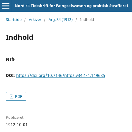
Nordisk Tidsskrift for Fængselsvæsen og praktisk Strafferet
Startside
/
Arkiver
/
Årg. 34 (1912)
/
Indhold
Indhold
NTfF
DOI:
https://doi.org/10.7146/ntfps.v34i1-4.149685
PDF
Publiceret
1912-10-01