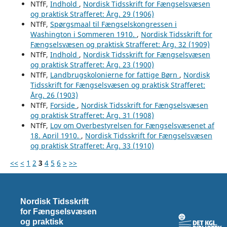
NTfF,
Indhold
,
Nordisk Tidsskrift for Fængselsvæsen
og praktisk Strafferet: Årg. 29 (1906)
NTfF,
Spørgsmaal til Fængselskongressen i
Washington i Sommeren 1910.
,
Nordisk Tidsskrift for
Fængselsvæsen og praktisk Strafferet: Årg. 32 (1909)
NTfF,
Indhold
,
Nordisk Tidsskrift for Fængselsvæsen
og praktisk Strafferet: Årg. 23 (1900)
NTfF,
Landbrugskolonierne for fattige Børn
,
Nordisk
Tidsskrift for Fængselsvæsen og praktisk Strafferet:
Årg. 26 (1903)
NTfF,
Forside
,
Nordisk Tidsskrift for Fængselsvæsen
og praktisk Strafferet: Årg. 31 (1908)
NTfF,
Lov om Overbestyrelsen for Fængselsvæsenet af
18. April 1910.
,
Nordisk Tidsskrift for Fængselsvæsen
og praktisk Strafferet: Årg. 33 (1910)
<<
<
1
2
3
4
5
6
>
>>
Nordisk Tidsskrift
for Fængselsvæsen
og praktisk