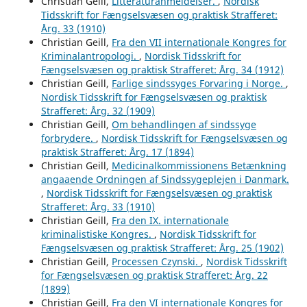
Christian Geill,
Litteraturanmeldelser.
,
Nordisk
Tidsskrift for Fængselsvæsen og praktisk Strafferet:
Årg. 33 (1910)
Christian Geill,
Fra den VII internationale Kongres for
Kriminalantropologi.
,
Nordisk Tidsskrift for
Fængselsvæsen og praktisk Strafferet: Årg. 34 (1912)
Christian Geill,
Farlige sindssyges Forvaring i Norge.
,
Nordisk Tidsskrift for Fængselsvæsen og praktisk
Strafferet: Årg. 32 (1909)
Christian Geill,
Om behandlingen af sindssyge
forbrydere.
,
Nordisk Tidsskrift for Fængselsvæsen og
praktisk Strafferet: Årg. 17 (1894)
Christian Geill,
Medicinalkommissionens Betænkning
angaaende Ordningen af Sindssygeplejen i Danmark.
,
Nordisk Tidsskrift for Fængselsvæsen og praktisk
Strafferet: Årg. 33 (1910)
Christian Geill,
Fra den IX. internationale
kriminalistiske Kongres.
,
Nordisk Tidsskrift for
Fængselsvæsen og praktisk Strafferet: Årg. 25 (1902)
Christian Geill,
Processen Czynski.
,
Nordisk Tidsskrift
for Fængselsvæsen og praktisk Strafferet: Årg. 22
(1899)
Christian Geill,
Fra den VI internationale Kongres for