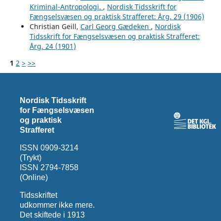
Kriminal-Antropologi.
,
Nordisk Tidsskrift for
Fængselsvæsen og praktisk Strafferet: Årg. 29 (1906)
Christian Geill,
Carl Georg Gædeken
,
Nordisk
Tidsskrift for Fængselsvæsen og praktisk Strafferet:
Årg. 24 (1901)
1
2
>
>>
Nordisk Tidsskrift
for Fængselsvæsen
og praktisk
Strafferet
ISSN 0909-3214
(Trykt)
ISSN 2794-7858
(Online)
Tidsskriftet
udkommer ikke mere.
Det skiftede i 1913