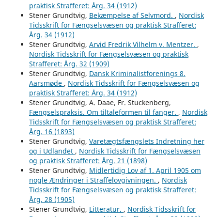
praktisk Strafferet: Årg. 34 (1912)
Stener Grundtvig,
Bekæmpelse af Selvmord.
,
Nordisk
Tidsskrift for Fængselsvæsen og praktisk Strafferet:
Årg. 34 (1912)
Stener Grundtvig,
Arvid Fredrik Vilhelm v. Mentzer.
,
Nordisk Tidsskrift for Fængselsvæsen og praktisk
Strafferet: Årg. 32 (1909)
Stener Grundtvig,
Dansk Kriminalistforenings 8.
Aarsmøde
,
Nordisk Tidsskrift for Fængselsvæsen og
praktisk Strafferet: Årg. 34 (1912)
Stener Grundtvig, A. Daae, Fr. Stuckenberg,
Fængselspraksis. Om tiltaleformen til fanger.
,
Nordisk
Tidsskrift for Fængselsvæsen og praktisk Strafferet:
Årg. 16 (1893)
Stener Grundtvig,
Varetægtsfængslets Indretning her
og i Udlandet
,
Nordisk Tidsskrift for Fængselsvæsen
og praktisk Strafferet: Årg. 21 (1898)
Stener Grundtvig,
Midlertidig Lov af 1. April 1905 om
nogle Ændringer i Straffelovgivningen.
,
Nordisk
Tidsskrift for Fængselsvæsen og praktisk Strafferet:
Årg. 28 (1905)
Stener Grundtvig,
Litteratur.
,
Nordisk Tidsskrift for