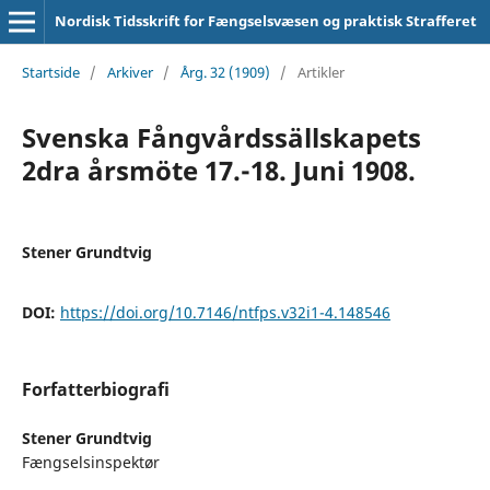
Nordisk Tidsskrift for Fængselsvæsen og praktisk Strafferet
Startside
/
Arkiver
/
Årg. 32 (1909)
/
Artikler
Svenska Fångvårdssällskapets
2dra årsmöte 17.-18. Juni 1908.
Stener Grundtvig
DOI:
https://doi.org/10.7146/ntfps.v32i1-4.148546
Forfatterbiografi
Stener Grundtvig
Fængselsinspektør