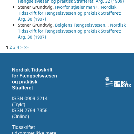
Fængselsvæsen og praktisk Strafferet: Årg. 32 (1909)
Stener Grundtvig,
Hvorfor stjæler man?
,
Nordisk
Tidsskrift for Fængselsvæsen og praktisk Strafferet:
Årg. 30 (1907)
Stener Grundtvig,
Belgiens Fængselsvæsen.
,
Nordisk
Tidsskrift for Fængselsvæsen og praktisk Strafferet:
Årg. 30 (1907)
1
2
3
4
>
>>
Nordisk Tidsskrift
for Fængselsvæsen
og praktisk
Strafferet
ISSN 0909-3214
(Trykt)
ISSN 2794-7858
(Online)
Tidsskriftet
udkommer ikke mere.