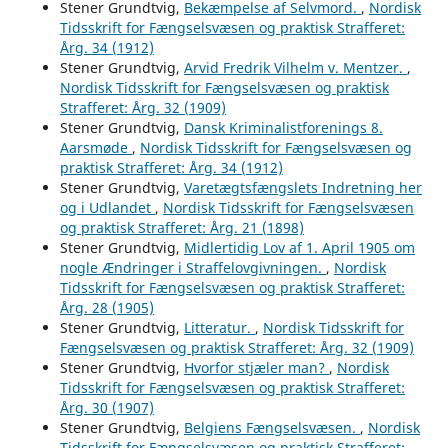
Stener Grundtvig,
Bekæmpelse af Selvmord.
,
Nordisk
Tidsskrift for Fængselsvæsen og praktisk Strafferet:
Årg. 34 (1912)
Stener Grundtvig,
Arvid Fredrik Vilhelm v. Mentzer.
,
Nordisk Tidsskrift for Fængselsvæsen og praktisk
Strafferet: Årg. 32 (1909)
Stener Grundtvig,
Dansk Kriminalistforenings 8.
Aarsmøde
,
Nordisk Tidsskrift for Fængselsvæsen og
praktisk Strafferet: Årg. 34 (1912)
Stener Grundtvig,
Varetægtsfængslets Indretning her
og i Udlandet
,
Nordisk Tidsskrift for Fængselsvæsen
og praktisk Strafferet: Årg. 21 (1898)
Stener Grundtvig,
Midlertidig Lov af 1. April 1905 om
nogle Ændringer i Straffelovgivningen.
,
Nordisk
Tidsskrift for Fængselsvæsen og praktisk Strafferet:
Årg. 28 (1905)
Stener Grundtvig,
Litteratur.
,
Nordisk Tidsskrift for
Fængselsvæsen og praktisk Strafferet: Årg. 32 (1909)
Stener Grundtvig,
Hvorfor stjæler man?
,
Nordisk
Tidsskrift for Fængselsvæsen og praktisk Strafferet:
Årg. 30 (1907)
Stener Grundtvig,
Belgiens Fængselsvæsen.
,
Nordisk
Tidsskrift for Fængselsvæsen og praktisk Strafferet: