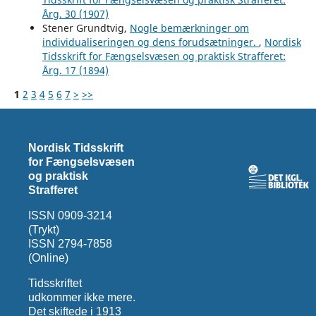
Årg. 30 (1907)
Stener Grundtvig,
Nogle bemærkninger om
individualiseringen og dens forudsætninger.
,
Nordisk
Tidsskrift for Fængselsvæsen og praktisk Strafferet:
Årg. 17 (1894)
1
2
3
4
5
6
7
>
>>
Nordisk Tidsskrift
for Fængselsvæsen
og praktisk
Strafferet
ISSN 0909-3214
(Trykt)
ISSN 2794-7858
(Online)
Tidsskriftet
udkommer ikke mere.
Det skiftede i 1913