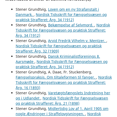
Stener Grundtvig,
Loven om en ny Strafanstalt i
Danmark.
,
Nordisk Tidsskrift for Fængselsvæsen og
praktisk Strafferet: Årg. 34 (1912)
Stener Grundtvig,
Bekæmpelse af Selvmord.
,
Nordisk
Tidsskrift for Fængselsvæsen og praktisk Strafferet:
Årg. 34 (1912)
Stener Grundtvig,
Arvid Fredrik Vilhelm v. Mentzer.
,
Nordisk Tidsskrift for Fængselsvæsen og praktisk
Strafferet: Årg. 32 (1909)
Stener Grundtvig,
Dansk Kriminalistforenings 8.
Aarsmøde
,
Nordisk Tidsskrift for Fængselsvæsen og
praktisk Strafferet: Årg. 34 (1912)
Stener Grundtvig, A. Daae, Fr. Stuckenberg,
Fængselspraksis. Om tiltaleformen til fanger.
,
Nordisk
Tidsskrift for Fængselsvæsen og praktisk Strafferet:
Årg. 16 (1893)
Stener Grundtvig,
Varetægtsfængslets Indretning her
og i Udlandet
,
Nordisk Tidsskrift for Fængselsvæsen
og praktisk Strafferet: Årg. 21 (1898)
Stener Grundtvig,
Midlertidig Lov af 1. April 1905 om
nogle Ændringer i Straffelovgivningen.
,
Nordisk