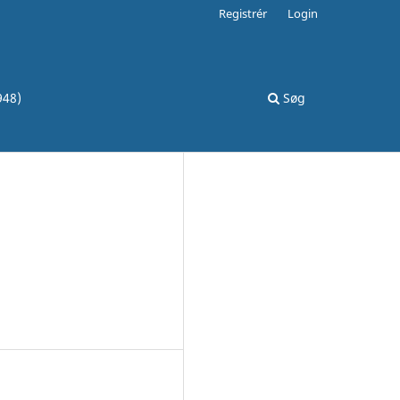
Registrér
Login
948)
Søg