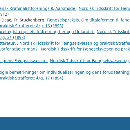
ansk Kriminalistforenings 8. Aarsmøde
,
Nordisk Tidsskrift for Fæ
1912)
. Daae, Fr. Stuckenberg,
Fængselspraksis. Om tiltaleformen til fan
aktisk Strafferet: Årg. 16 (1893)
aretægtsfængslets Indretning her og i Udlandet
,
Nordisk Tidsskri
Årg. 21 (1898)
itteratur.
,
Nordisk Tidsskrift for Fængselsvæsen og praktisk Straffer
vorfor stjæler man?
,
Nordisk Tidsskrift for Fængselsvæsen og prakti
elgiens Fængselsvæsen.
,
Nordisk Tidsskrift for Fængselsvæsen og p
ogle bemærkninger om individualiseringen og dens forudsætning
aktisk Strafferet: Årg. 17 (1894)