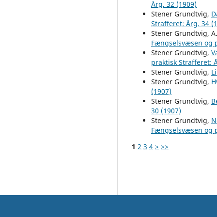
Årg. 32 (1909)
Stener Grundtvig,
D
Strafferet: Årg. 34 (
Stener Grundtvig, A
Fængselsvæsen og pr
Stener Grundtvig,
V
praktisk Strafferet: 
Stener Grundtvig,
L
Stener Grundtvig,
H
(1907)
Stener Grundtvig,
B
30 (1907)
Stener Grundtvig,
N
Fængselsvæsen og pr
1
2
3
4
>
>>