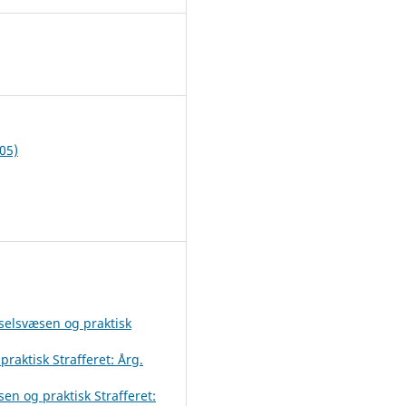
1
05)
gselsvæsen og praktisk
raktisk Strafferet: Årg.
en og praktisk Strafferet: