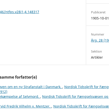
146/ntfps.v28i1-4.148317
Publiceret
1905-10-0
Nummer
Årg. 28 (19
Sektion
Artikler
 samme forfatter(e)
oven om en ny Strafanstalt i Danmark.
,
Nordisk Tidsskrift for Fæn
1912)
ekæmpelse af Selvmord.
,
Nordisk Tidsskrift for Fængselsvæsen og p
rvid Fredrik Vilhelm v. Mentzer.
,
Nordisk Tidsskrift for Fængselsvæs