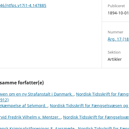
146/ntfps.v17i1-4.147885
Publiceret
1894-10-0
Nummer
Årg. 17 (18
Sektion
Artikler
 samme forfatter(e)
oven om en ny Strafanstalt i Danmark.
,
Nordisk Tidsskrift for Fæn
1912)
ekæmpelse af Selvmord.
,
Nordisk Tidsskrift for Fængselsvæsen og p
rvid Fredrik Vilhelm v. Mentzer.
,
Nordisk Tidsskrift for Fængselsvæs
ansk Kriminalistforenings 8. Aarsmøde
,
Nordisk Tidsskrift for Fæ