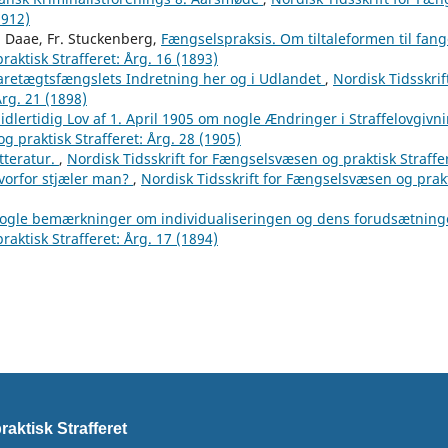
1912)
. Daae, Fr. Stuckenberg,
Fængselspraksis. Om tiltaleformen til fan
aktisk Strafferet: Årg. 16 (1893)
aretægtsfængslets Indretning her og i Udlandet
,
Nordisk Tidsskri
Årg. 21 (1898)
idlertidig Lov af 1. April 1905 om nogle Ændringer i Straffelovgiv
 praktisk Strafferet: Årg. 28 (1905)
itteratur.
,
Nordisk Tidsskrift for Fængselsvæsen og praktisk Straffer
vorfor stjæler man?
,
Nordisk Tidsskrift for Fængselsvæsen og prakti
ogle bemærkninger om individualiseringen og dens forudsætning
aktisk Strafferet: Årg. 17 (1894)
aktisk Strafferet