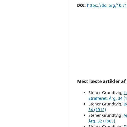
DOI:
https://doi.org/10.7
Mest læste artikler af
Stener Grundtvig,
L
Strafferet: Årg. 34 (
Stener Grundtvig,
B
34 (1912)
Stener Grundtvig,
A
Årg. 32 (1909)
Stener Grundtvig,
D