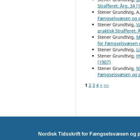
Strafferet: Årg. 34 (
Stener Grundtvig, A
Fængselsvæsen og pr
Stener Grundtvig,
V
praktisk Strafferet: 
Stener Grundtvig,
M
for Fængselsvæsen og
Stener Grundtvig,
L
Stener Grundtvig,
H
(1907)
Stener Grundtvig,
N
Fængselsvæsen og pr
1
2
3
4
>
>>
Nordisk Tidsskrift for Fængselsvæsen og pr