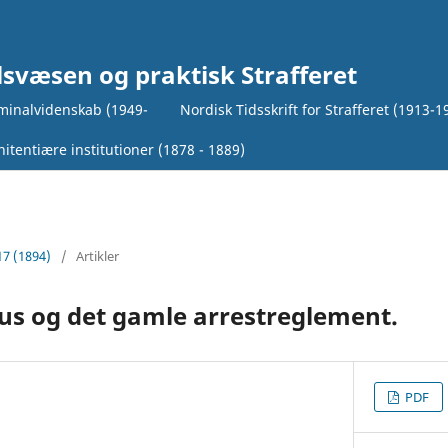
lsvæsen og praktisk Strafferet
iminalvidenskab (1949-
Nordisk Tidsskrift for Strafferet (1913-1
itentiære institutioner (1878 - 1889)
17 (1894)
/
Artikler
us og det gamle arrestreglement.
PDF