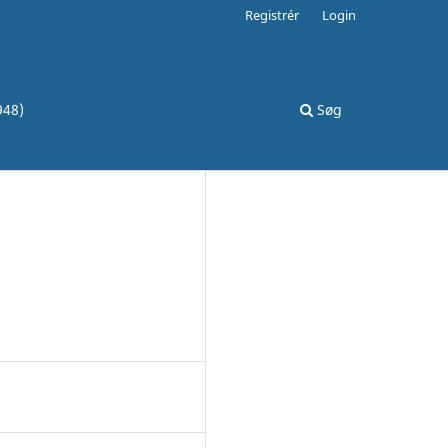
Registrér
Login
948)
Søg