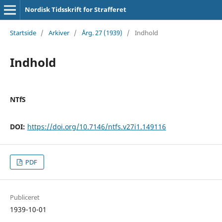
Nordisk Tidsskrift for Strafferet
Startside
/
Arkiver
/
Årg. 27 (1939)
/
Indhold
Indhold
NTfS
DOI:
https://doi.org/10.7146/ntfs.v27i1.149116
PDF
Publiceret
1939-10-01