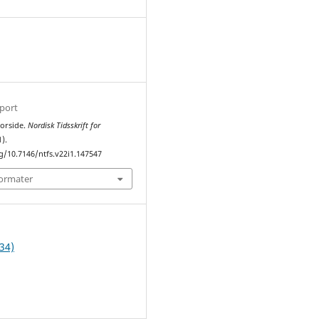
1
sport
Forside.
Nordisk Tidsskrift for
1).
rg/10.7146/ntfs.v22i1.147547
formater
34)