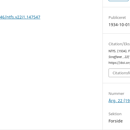
146/ntfs.v22i1.147547
Publiceret
1934-10-0
Citation/Ek
NTfS. (1934). 
Strafferet
,
22
(
https://doi.o
Citations
Nummer
Årg. 22 (19
Sektion
Forside