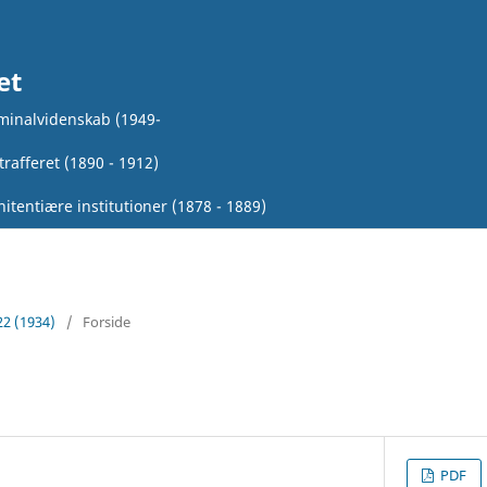
et
iminalvidenskab (1949-
rafferet (1890 - 1912)
itentiære institutioner (1878 - 1889)
22 (1934)
/
Forside
PDF