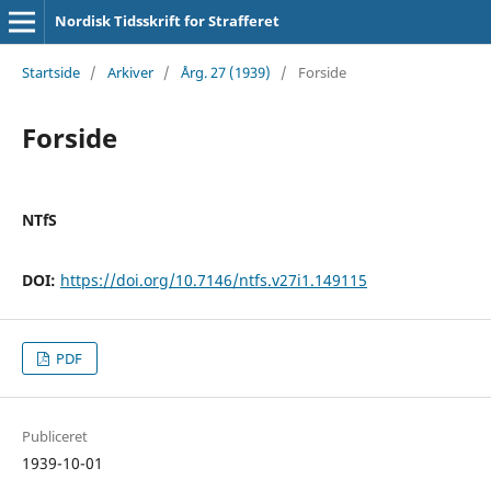
Nordisk Tidsskrift for Strafferet
Startside
/
Arkiver
/
Årg. 27 (1939)
/
Forside
Forside
NTfS
DOI:
https://doi.org/10.7146/ntfs.v27i1.149115
PDF
Publiceret
1939-10-01