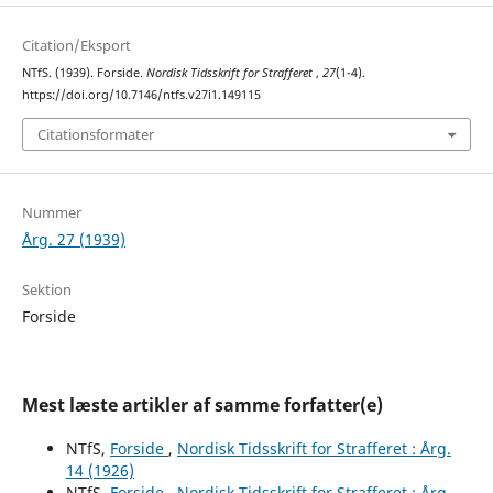
Citation/Eksport
NTfS. (1939). Forside.
Nordisk Tidsskrift for Strafferet
,
27
(1-4).
https://doi.org/10.7146/ntfs.v27i1.149115
Citationsformater
Nummer
Årg. 27 (1939)
Sektion
Forside
Mest læste artikler af samme forfatter(e)
NTfS,
Forside
,
Nordisk Tidsskrift for Strafferet : Årg.
14 (1926)
NTfS,
Forside
,
Nordisk Tidsskrift for Strafferet : Årg.