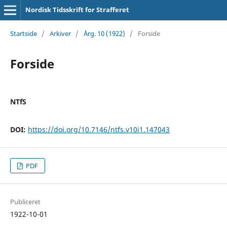
Nordisk Tidsskrift for Strafferet
Startside
/
Arkiver
/
Årg. 10 (1922)
/
Forside
Forside
NTfS
DOI:
https://doi.org/10.7146/ntfs.v10i1.147043
PDF
Publiceret
1922-10-01