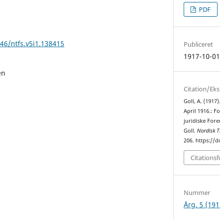
PDF
146/ntfs.v5i1.138415
Publiceret
1917-10-0
en
Citation/Ek
Goll, A. (1917)
April 1916.: F
juridiske Fore
Goll.
Nordisk Ti
206. https://d
Citations
Nummer
Årg. 5 (191