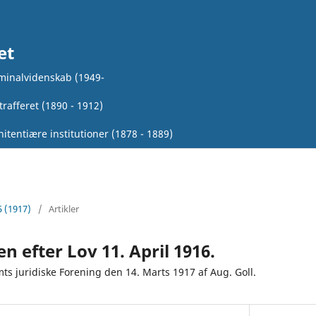
et
iminalvidenskab (1949-
rafferet (1890 - 1912)
itentiære institutioner (1878 - 1889)
5 (1917)
/
Artikler
en efter Lov 11. April 1916.
ts juridiske Forening den 14. Marts 1917 af Aug. Goll.