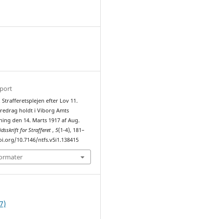
1
sport
. Strafferetsplejen efter Lov 11.
oredrag holdt i Viborg Amts
ning den 14. Marts 1917 af Aug.
dsskrift for Strafferet
,
5
(1-4), 181–
oi.org/10.7146/ntfs.v5i1.138415
formater
7)