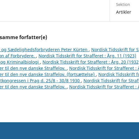
Sektion
Artikler
 samme forfatter(e)
 og Sædelighedsforbryderen Peter Kürten
,
Nordisk Tidsskrift for S
ion af Forbrydere.
,
Nordisk Tidsskrift for Strafferet : Årg. 11 (1923)
v og Kriminalbiologi
,
Nordisk Tidsskrift for Strafferet : Årg. 20 (1932
er til den nye danske Straffelov.
,
Nordisk Tidsskrift for Strafferet :
r til den nye danske Straffelov. (fortsættelse)
,
Nordisk Tidsskrift f
stkongressen i Prag d. 25/8 - 30/8 1930
,
Nordisk Tidsskrift for Straf
er til den nye danske Straffelov.
,
Nordisk Tidsskrift for Strafferet :