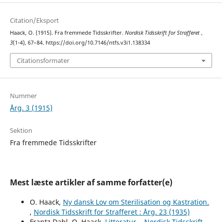
Citation/Eksport
Haack, O. (1915). Fra fremmede Tidsskrifter.
Nordisk Tidsskrift for Strafferet
,
3
(1-4), 67–84. https://doi.org/10.7146/ntfs.v3i1.138334
Citationsformater
Nummer
Årg. 3 (1915)
Sektion
Fra fremmede Tidsskrifter
Mest læste artikler af samme forfatter(e)
O. Haack,
Ny dansk Lov om Sterilisation og Kastration.
,
Nordisk Tidsskrift for Strafferet : Årg. 23 (1935)
Frantz Dahl, O. Haack,
Litteratur.
,
Nordisk Tidsskrift