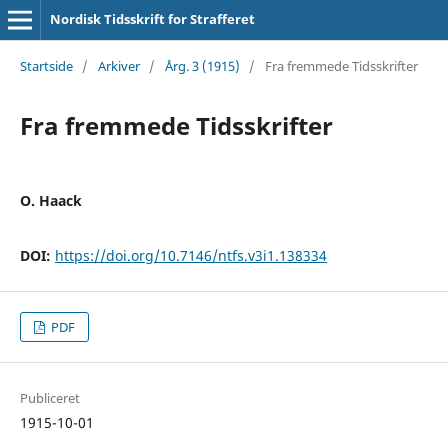
Nordisk Tidsskrift for Strafferet
Startside
/
Arkiver
/
Årg. 3 (1915)
/
Fra fremmede Tidsskrifter
Fra fremmede Tidsskrifter
O. Haack
DOI:
https://doi.org/10.7146/ntfs.v3i1.138334
PDF
Publiceret
1915-10-01