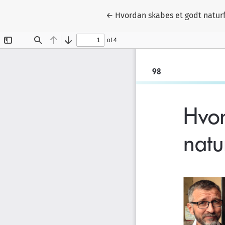
Tilbage til artikeldetaljer
←
Hvordan skabes et godt natur