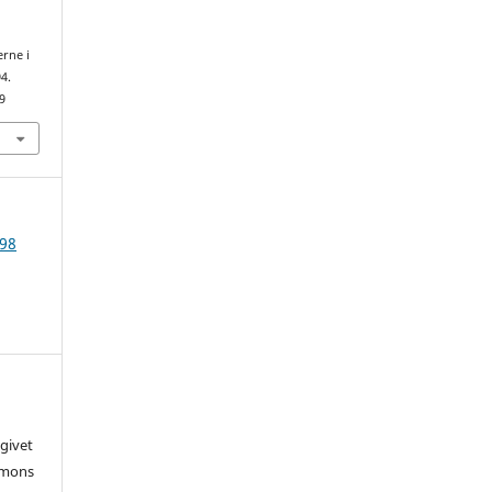
erne i
4.
9
-98
givet
mmons