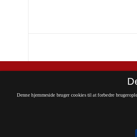
Kuml
D
ISSN 0454-6245 (Trykt)
Denne hjemmeside bruger cookies til at forbedre brugerople
ISSN 2446-3280 (Online)
Tilgængelighedserklæring