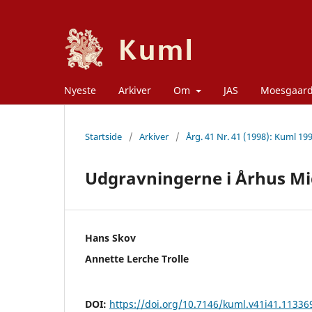
Nyeste
Arkiver
Om
JAS
Moesgaar
Startside
/
Arkiver
/
Årg. 41 Nr. 41 (1998): Kuml 19
Udgravningerne i Århus Mi
Hans Skov
Annette Lerche Trolle
DOI:
https://doi.org/10.7146/kuml.v41i41.11336