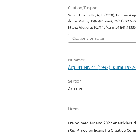
Citation/Eksport
Skov, H., & Trolle, A. L. (1998). Udgravning
Århus Midtby 1994-97.
Kuml
,
41
(41), 227–29
https://doi.org/10.7146/kuml.v41i41.11336
Citationsformater
Nummer
Årg. 41 Nr. 41 (1998): Kuml 1997
Sektion
Artikler
Licens
Fra og med årgang 2022 er artikler ud
i
Kuml
med en licens fra Creative Co