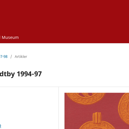
d Museum
97-98
/
Artikler
dtby 1994-97
9