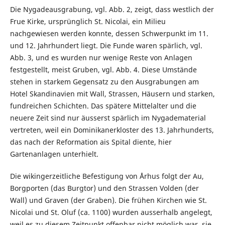
Die Nygadeausgrabung, vgl. Abb. 2, zeigt, dass westlich der
Frue Kirke, ursprünglich St. Nicolai, ein Milieu
nachgewiesen werden konnte, dessen Schwerpunkt im 11.
und 12. Jahrhundert liegt. Die Funde waren spärlich, vgl.
Abb. 3, und es wurden nur wenige Reste von Anlagen
festgestellt, meist Gruben, vgl. Abb. 4. Diese Umstände
stehen in starkem Gegensatz zu den Ausgrabungen am
Hotel Skandinavien mit Wall, Strassen, Häusern und starken,
fundreichen Schichten. Das spätere Mittelalter und die
neuere Zeit sind nur äusserst spärlich im Nygadematerial
vertreten, weil ein Dominikanerkloster des 13. Jahrhunderts,
das nach der Reformation ais Spital diente, hier
Gartenanlagen unterhielt.
Die wikingerzeitliche Befestigung von Århus folgt der Au,
Borgporten (das Burgtor) und den Strassen Volden (der
Wall) und Graven (der Graben). Die frühen Kirchen wie St.
Nicolai und St. Oluf (ca. 1100) wurden ausserhalb angelegt,
weil es zu diesem Zeitpunkt offenbar nicht möglich war, sie