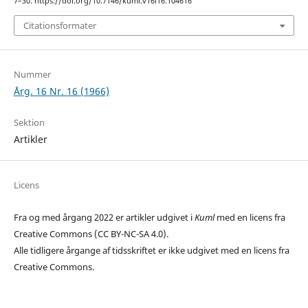
7–30. https://doi.org/10.7146/kuml.v16i16.104616
Citationsformater
Nummer
Årg. 16 Nr. 16 (1966)
Sektion
Artikler
Licens
Fra og med årgang 2022 er artikler udgivet i
Kuml
med en licens fra
Creative Commons (CC BY-NC-SA 4.0).
Alle tidligere årgange af tidsskriftet er ikke udgivet med en licens fra
Creative Commons.