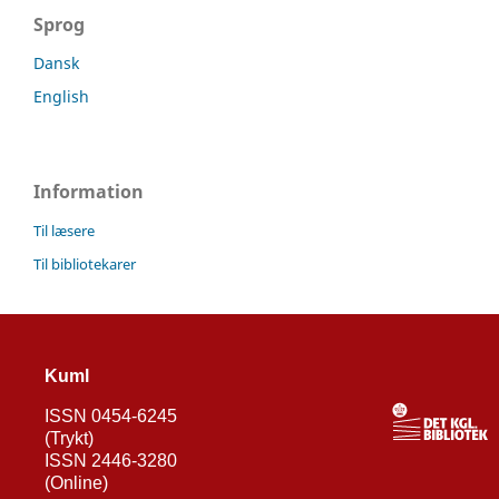
Sprog
Dansk
English
Information
Til læsere
Til bibliotekarer
Kuml
ISSN 0454-6245
(Trykt)
ISSN 2446-3280
(Online)