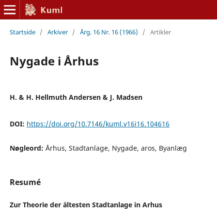
Startside
/
Arkiver
/
Årg. 16 Nr. 16 (1966)
/
Artikler
Nygade i Århus
H. & H. Hellmuth Andersen & J. Madsen
DOI:
https://doi.org/10.7146/kuml.v16i16.104616
Nøgleord:
Århus, Stadtanlage, Nygade, aros, Byanlæg
Resumé
Zur Theorie der ältesten Stadtanlage in Arhus