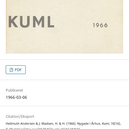
PDF
Publiceret
1966-03-06
Citation/Eksport
Hellmuth Andersen & J. Madsen, H. & H. (1966). Nygade i Århus.
Kuml
,
16
(16),