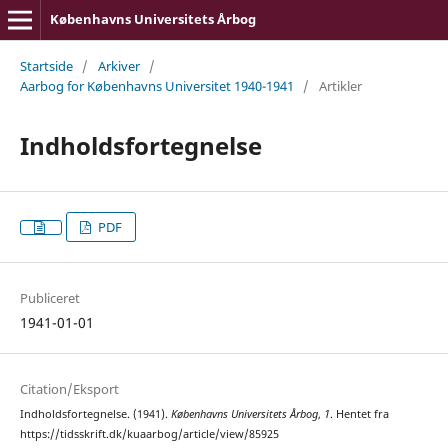
Københavns Universitets Årbog
Startside
/
Arkiver
/
Aarbog for Københavns Universitet 1940-1941
/
Artikler
Indholdsfortegnelse
PDF
Publiceret
1941-01-01
Citation/Eksport
Indholdsfortegnelse. (1941).
Københavns Universitets Årbog
,
1
. Hentet fra
https://tidsskrift.dk/kuaarbog/article/view/85925