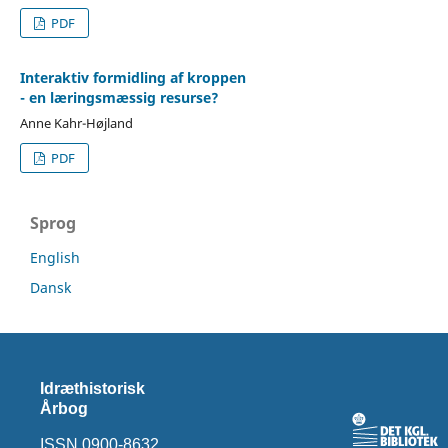
PDF
Interaktiv formidling af kroppen
- en læringsmæssig resurse?
Anne Kahr-Højland
PDF
Sprog
English
Dansk
Idræthistorisk
Årbog
ISSN 0900-8632