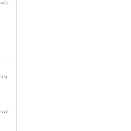
-496
-501
-506