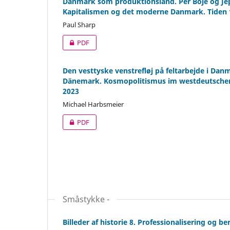
Danmark som produktionsland. Per Boje og Jepp
Kapitalismen og det moderne Danmark. Tiden 1
Paul Sharp
PDF
Den vesttyske venstrefløj på feltarbejde i Danm
Dänemark. Kosmopolitismus im westdeutschen 
2023
Michael Harbsmeier
PDF
Småstykke -
Billeder af historie 8. Professionalisering og 