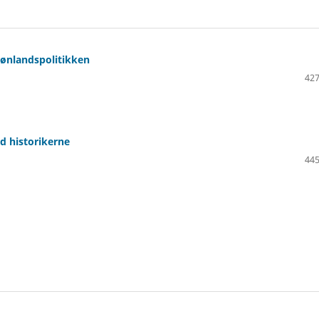
rønlandspolitikken
427
nd historikerne
445