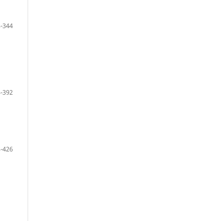
-344
-392
-426