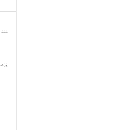
-444
-452