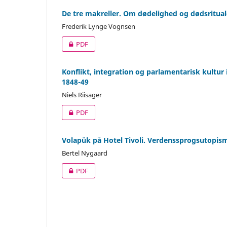
De tre makreller. Om dødelighed og dødsritualer
Frederik Lynge Vognsen
PDF
Konflikt, integration og parlamentarisk kultu
1848-49
Niels Riisager
PDF
Volapük på Hotel Tivoli. Verdenssprogsutopis
Bertel Nygaard
PDF