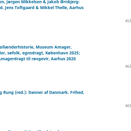
sen, Jørgen Mikkelsen & Jakob Ørnbjerg:
d. Jens Toftgaard & Mikkel Thelle, Aarhus
453
 hollænderhistorie, Museum Amager,
er, søfolk, egnsdragt, København 2025;
Amagerdragt til røvgevir, Aarhus 2020
462
 Rung (red.): Danner af Danmark. Frihed,
465