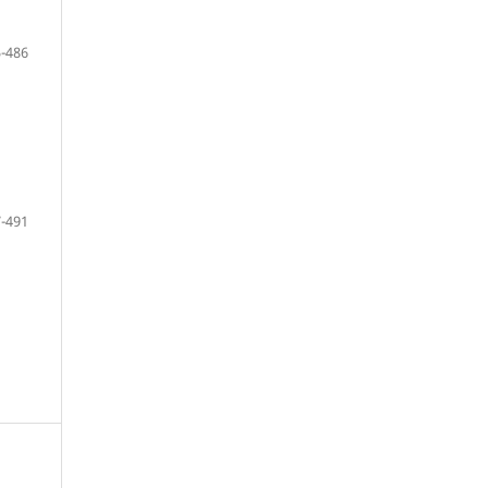
-486
-491