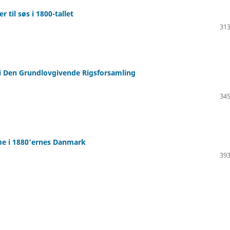
 til søs i 1800-tallet
313
r i Den Grundlovgivende Rigsforsamling
345
me i 1880’ernes Danmark
393