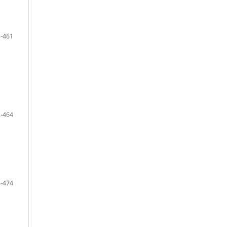
-461
-464
-474