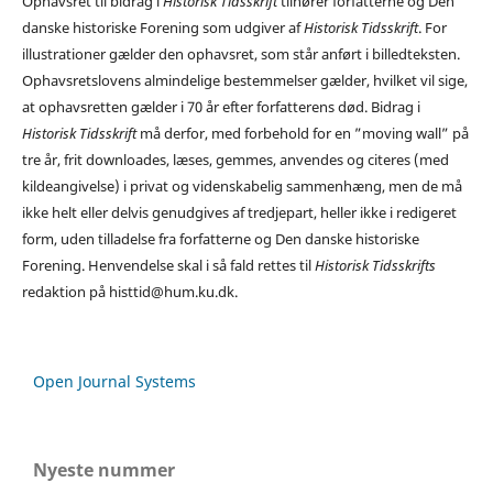
Ophavsret til bidrag i
Historisk Tidsskrift
tilhører forfatterne og Den
danske historiske Forening som udgiver af
Historisk Tidsskrift
. For
illustrationer gælder den ophavsret, som står anført i billedteksten.
Ophavsretslovens almindelige bestemmelser gælder, hvilket vil sige,
at ophavsretten gælder i 70 år efter forfatterens død. Bidrag i
Historisk Tidsskrift
må derfor, med forbehold for en ”moving wall” på
tre år, frit downloades, læses, gemmes, anvendes og citeres (med
kildeangivelse) i privat og videnskabelig sammenhæng, men de må
ikke helt eller delvis genudgives af tredjepart, heller ikke i redigeret
form, uden tilladelse fra forfatterne og Den danske historiske
Forening. Henvendelse skal i så fald rettes til
Historisk Tidsskrifts
redaktion på histtid@hum.ku.dk.
Open Journal Systems
Nyeste nummer