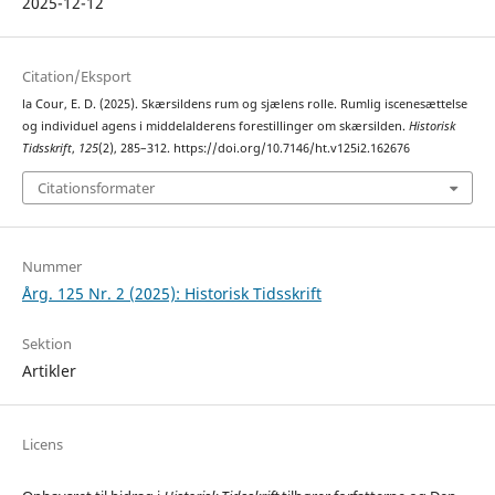
2025-12-12
Citation/Eksport
la Cour, E. D. (2025). Skærsildens rum og sjælens rolle. Rumlig iscenesættelse
og individuel agens i middelalderens forestillinger om skærsilden.
Historisk
Tidsskrift
,
125
(2), 285–312. https://doi.org/10.7146/ht.v125i2.162676
Citationsformater
Nummer
Årg. 125 Nr. 2 (2025): Historisk Tidsskrift
Sektion
Artikler
Licens