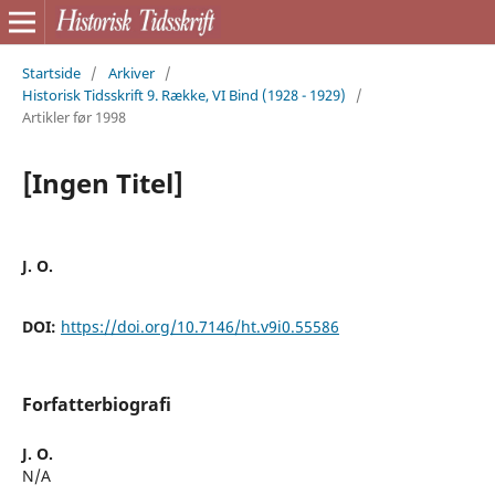
Startside
/
Arkiver
/
Historisk Tidsskrift 9. Række, VI Bind (1928 - 1929)
/
Artikler før 1998
[Ingen Titel]
J. O.
DOI:
https://doi.org/10.7146/ht.v9i0.55586
Forfatterbiografi
J. O.
N/A