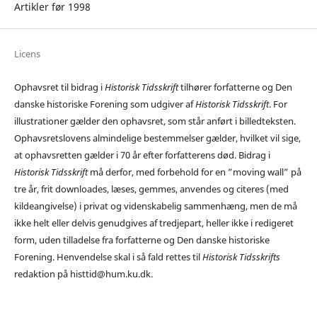
Artikler før 1998
Licens
Ophavsret til bidrag i
Historisk Tidsskrift
tilhører forfatterne og Den
danske historiske Forening som udgiver af
Historisk Tidsskrift
. For
illustrationer gælder den ophavsret, som står anført i billedteksten.
Ophavsretslovens almindelige bestemmelser gælder, hvilket vil sige,
at ophavsretten gælder i 70 år efter forfatterens død. Bidrag i
Historisk Tidsskrift
må derfor, med forbehold for en ”moving wall” på
tre år, frit downloades, læses, gemmes, anvendes og citeres (med
kildeangivelse) i privat og videnskabelig sammenhæng, men de må
ikke helt eller delvis genudgives af tredjepart, heller ikke i redigeret
form, uden tilladelse fra forfatterne og Den danske historiske
Forening. Henvendelse skal i så fald rettes til
Historisk Tidsskrifts
redaktion på histtid@hum.ku.dk.