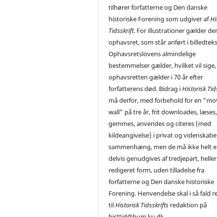
tilhører forfatterne og Den danske
historiske Forening som udgiver af
Hi
Tidsskrift
. For illustrationer gælder de
ophavsret, som står anført i billedtek
Ophavsretslovens almindelige
bestemmelser gælder, hvilket vil sige,
ophavsretten gælder i 70 år efter
forfatterens død. Bidrag i
Historisk Tid
må derfor, med forbehold for en ”mo
wall” på tre år, frit downloades, læses
gemmes, anvendes og citeres (med
kildeangivelse) i privat og videnskabe
sammenhæng, men de må ikke helt el
delvis genudgives af tredjepart, heller 
redigeret form, uden tilladelse fra
forfatterne og Den danske historiske
Forening. Henvendelse skal i så fald r
til
Historisk Tidsskrifts
redaktion på
histtid@hum.ku.dk.