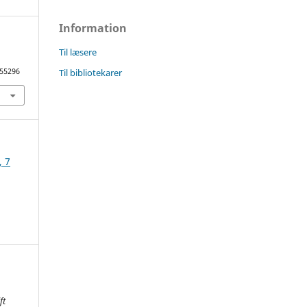
Information
Til læsere
Til bibliotekarer
.55296
, 7
ft