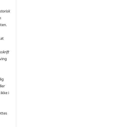
storisk
n
sten.
 at
sskrift
ving
,
lig
ler
ikke i
ettes