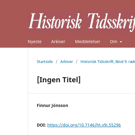
Nyeste
Arkiver
Meddelelser
Om
Startside
/
Arkiver
/
Historisk Tidsskrift, Bind 9. ræk
[Ingen Titel]
Finnur Jónsson
DOI:
https://doi.org/10.7146/ht.v9i.55296