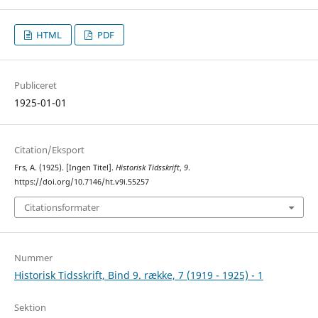
HTML
PDF
Publiceret
1925-01-01
Citation/Eksport
Frs, A. (1925). [Ingen Titel].
Historisk Tidsskrift
,
9
.
https://doi.org/10.7146/ht.v9i.55257
Citationsformater
Nummer
Historisk Tidsskrift, Bind 9. række, 7 (1919 - 1925) - 1
Sektion