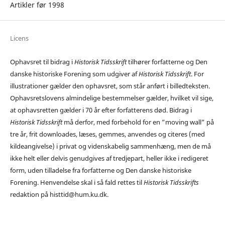
Artikler før 1998
Licens
Ophavsret til bidrag i
Historisk Tidsskrift
tilhører forfatterne og Den
danske historiske Forening som udgiver af
Historisk Tidsskrift
. For
illustrationer gælder den ophavsret, som står anført i billedteksten.
Ophavsretslovens almindelige bestemmelser gælder, hvilket vil sige,
at ophavsretten gælder i 70 år efter forfatterens død. Bidrag i
Historisk Tidsskrift
må derfor, med forbehold for en ”moving wall” på
tre år, frit downloades, læses, gemmes, anvendes og citeres (med
kildeangivelse) i privat og videnskabelig sammenhæng, men de må
ikke helt eller delvis genudgives af tredjepart, heller ikke i redigeret
form, uden tilladelse fra forfatterne og Den danske historiske
Forening. Henvendelse skal i så fald rettes til
Historisk Tidsskrifts
redaktion på histtid@hum.ku.dk.