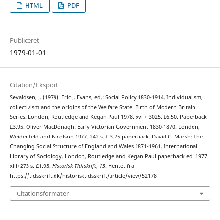
HTML
PDF
Publiceret
1979-01-01
Citation/Eksport
Sevaldsen, J. (1979). Eric J. Evans, ed.: Social Policy 1830-1914. Individualism,
collectivism and the origins of the Welfare State. Birth of Modern Britain
Series. London, Routledge and Kegan Paul 1978. xvi + 3025. £6.50. Paperback
£3.95. Oliver MacDonagh: Early Victorian Government 1830-1870. London,
Weidenfeld and Nicolson 1977. 242 s. £ 3.75 paperback. David C. Marsh: The
Changing Social Structure of England and Wales 1871-1961. International
Library of Sociology. London, Routledge and Kegan Paul paperback ed. 1977.
xiii+273 s. £1.95.
Historisk Tidsskrift
,
13
. Hentet fra
https://tidsskrift.dk/historisktidsskrift/article/view/52178
Citationsformater