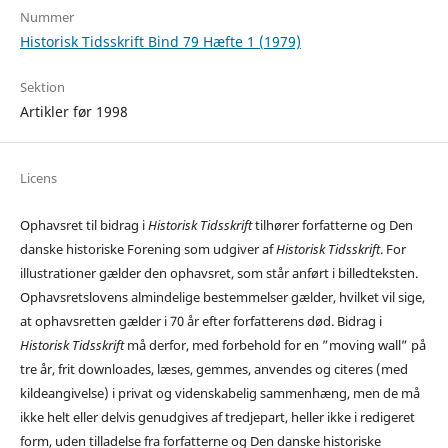
Nummer
Historisk Tidsskrift Bind 79 Hæfte 1 (1979)
Sektion
Artikler før 1998
Licens
Ophavsret til bidrag i
Historisk Tidsskrift
tilhører forfatterne og Den
danske historiske Forening som udgiver af
Historisk Tidsskrift
. For
illustrationer gælder den ophavsret, som står anført i billedteksten.
Ophavsretslovens almindelige bestemmelser gælder, hvilket vil sige,
at ophavsretten gælder i 70 år efter forfatterens død. Bidrag i
Historisk Tidsskrift
må derfor, med forbehold for en ”moving wall” på
tre år, frit downloades, læses, gemmes, anvendes og citeres (med
kildeangivelse) i privat og videnskabelig sammenhæng, men de må
ikke helt eller delvis genudgives af tredjepart, heller ikke i redigeret
form, uden tilladelse fra forfatterne og Den danske historiske