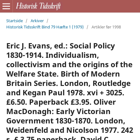
Startside
/
Arkiver
/
Historisk Tidsskrift Bind 79 Hæfte 1 (1979)
/
Artikler før 1998
Eric J. Evans, ed.: Social Policy
1830-1914. Individualism,
collectivism and the origins of the
Welfare State. Birth of Modern
Britain Series. London, Routledge
and Kegan Paul 1978. xvi + 3025.
£6.50. Paperback £3.95. Oliver
MacDonagh: Early Victorian
Government 1830-1870. London,
Weidenfeld and Nicolson 1977. 242
s. £ 3.75 paperback. David C.