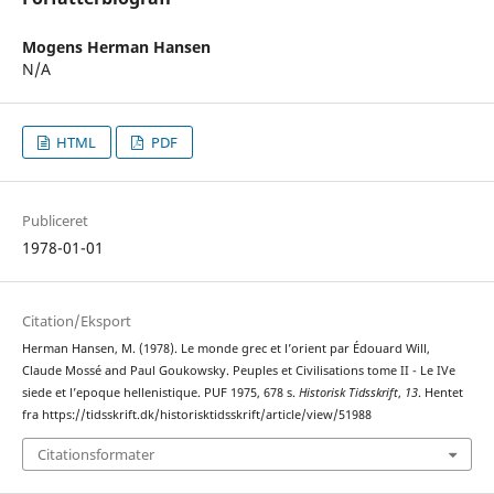
Mogens Herman Hansen
N/A
HTML
PDF
Publiceret
1978-01-01
Citation/Eksport
Herman Hansen, M. (1978). Le monde grec et l’orient par Édouard Will,
Claude Mossé and Paul Goukowsky. Peuples et Civilisations tome II - Le IVe
siede et l’epoque hellenistique. PUF 1975, 678 s.
Historisk Tidsskrift
,
13
. Hentet
fra https://tidsskrift.dk/historisktidsskrift/article/view/51988
Citationsformater