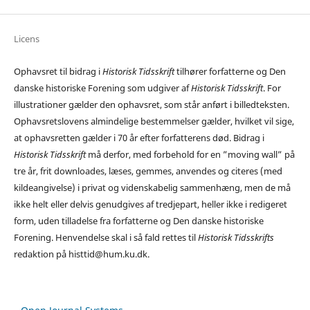
Licens
Ophavsret til bidrag i
Historisk Tidsskrift
tilhører forfatterne og Den
danske historiske Forening som udgiver af
Historisk Tidsskrift
. For
illustrationer gælder den ophavsret, som står anført i billedteksten.
Ophavsretslovens almindelige bestemmelser gælder, hvilket vil sige,
at ophavsretten gælder i 70 år efter forfatterens død. Bidrag i
Historisk Tidsskrift
må derfor, med forbehold for en ”moving wall” på
tre år, frit downloades, læses, gemmes, anvendes og citeres (med
kildeangivelse) i privat og videnskabelig sammenhæng, men de må
ikke helt eller delvis genudgives af tredjepart, heller ikke i redigeret
form, uden tilladelse fra forfatterne og Den danske historiske
Forening. Henvendelse skal i så fald rettes til
Historisk Tidsskrifts
redaktion på histtid@hum.ku.dk.