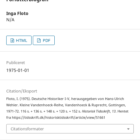
Inga Floto
N/A
HTML
PDF
Publiceret
1975-01-01
Citation/Eksport
Floto, I. (1975). Deutsche Historiker I-V, herausgegeben von Hans-Ulrich
Wehler. Kleine Vandenhoeck-Reihe, Vandenhoeck & Ruprecht, Gottingen,
1971-72. 116 s. + 136 s. + 148 s. + 120 s. + 152 s.
Historisk Tidsskrift
,
13
. Hentet
fra https://tidsskrift.dk/historisktidsskrift/article/view/51661
Citationsformater