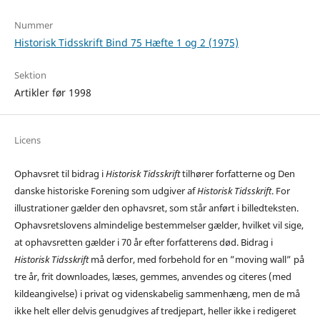
Nummer
Historisk Tidsskrift Bind 75 Hæfte 1 og 2 (1975)
Sektion
Artikler før 1998
Licens
Ophavsret til bidrag i
Historisk Tidsskrift
tilhører forfatterne og Den
danske historiske Forening som udgiver af
Historisk Tidsskrift
. For
illustrationer gælder den ophavsret, som står anført i billedteksten.
Ophavsretslovens almindelige bestemmelser gælder, hvilket vil sige,
at ophavsretten gælder i 70 år efter forfatterens død. Bidrag i
Historisk Tidsskrift
må derfor, med forbehold for en ”moving wall” på
tre år, frit downloades, læses, gemmes, anvendes og citeres (med
kildeangivelse) i privat og videnskabelig sammenhæng, men de må
ikke helt eller delvis genudgives af tredjepart, heller ikke i redigeret