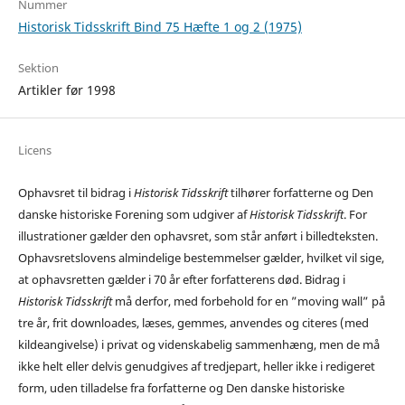
Nummer
Historisk Tidsskrift Bind 75 Hæfte 1 og 2 (1975)
Sektion
Artikler før 1998
Licens
Ophavsret til bidrag i
Historisk Tidsskrift
tilhører forfatterne og Den
danske historiske Forening som udgiver af
Historisk Tidsskrift
. For
illustrationer gælder den ophavsret, som står anført i billedteksten.
Ophavsretslovens almindelige bestemmelser gælder, hvilket vil sige,
at ophavsretten gælder i 70 år efter forfatterens død. Bidrag i
Historisk Tidsskrift
må derfor, med forbehold for en ”moving wall” på
tre år, frit downloades, læses, gemmes, anvendes og citeres (med
kildeangivelse) i privat og videnskabelig sammenhæng, men de må
ikke helt eller delvis genudgives af tredjepart, heller ikke i redigeret
form, uden tilladelse fra forfatterne og Den danske historiske