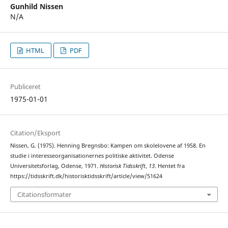
Gunhild Nissen
N/A
HTML
PDF
Publiceret
1975-01-01
Citation/Eksport
Nissen, G. (1975). Henning Bregnsbo: Kampen om skolelovene af 1958. En
studie i interesseorganisationernes politiske aktivitet. Odense
Universitetsforlag, Odense, 1971.
Historisk Tidsskrift
,
13
. Hentet fra
https://tidsskrift.dk/historisktidsskrift/article/view/51624
Citationsformater