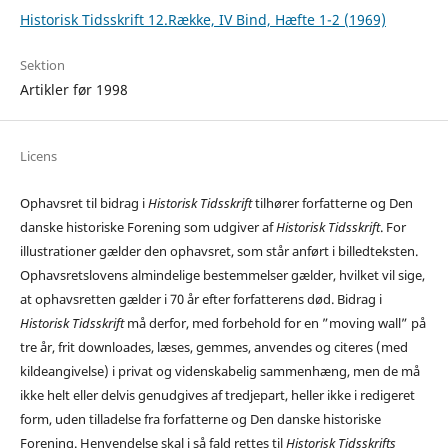
Historisk Tidsskrift 12.Række, IV Bind, Hæfte 1-2 (1969)
Sektion
Artikler før 1998
Licens
Ophavsret til bidrag i
Historisk Tidsskrift
tilhører forfatterne og Den
danske historiske Forening som udgiver af
Historisk Tidsskrift
. For
illustrationer gælder den ophavsret, som står anført i billedteksten.
Ophavsretslovens almindelige bestemmelser gælder, hvilket vil sige,
at ophavsretten gælder i 70 år efter forfatterens død. Bidrag i
Historisk Tidsskrift
må derfor, med forbehold for en ”moving wall” på
tre år, frit downloades, læses, gemmes, anvendes og citeres (med
kildeangivelse) i privat og videnskabelig sammenhæng, men de må
ikke helt eller delvis genudgives af tredjepart, heller ikke i redigeret
form, uden tilladelse fra forfatterne og Den danske historiske
Forening. Henvendelse skal i så fald rettes til
Historisk Tidsskrifts