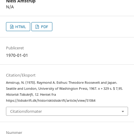
Niels Amstrup
N/A
HTML
PDF
Publiceret
1970-01-01
Citation/Eksport
Amstrup, N. (1970). Raymond A. Esthus: Theodore Roosevelt and Japan.
Seattle and London, University of Washington Press, 1967. x + 329 s. $ 7,95.
Historisk Tidsskrift
,
12
. Hentet fra
https://tidsskrift.dk/historisktidsskrift/article/view/51064
Citationsformater
Nummer