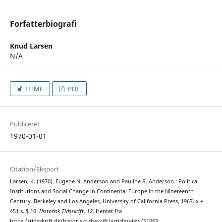
Forfatterbiografi
Knud Larsen
N/A
HTML
PDF
Publiceret
1970-01-01
Citation/Eksport
Larsen, K. (1970). Eugene N. Anderson and Pauline R. Anderson : Political
Institutions and Social Change in Continental Europe in the Nineteenth
Century. Berkeley and Los Angeles, University of California Press, 1967. x +
451 s. $ 10.
Historisk Tidsskrift
,
12
. Hentet fra
https://tidsskrift.dk/historisktidsskrift/article/view/51063