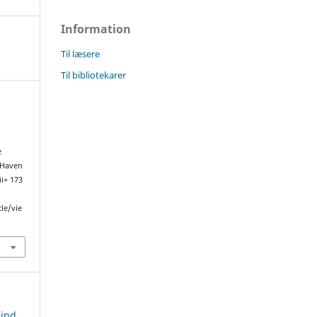
Information
Til læsere
Til bibliotekarer
e
 Haven
ii+ 173
cle/vie
Bind,