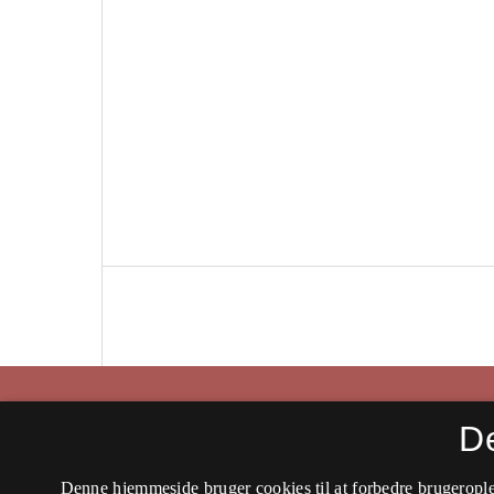
Historisk Tidsskrift
D
ISSN 0106-4991 (Trykt)
Denne hjemmeside bruger cookies til at forbedre brugerople
ISSN 2597-0666 (Online)