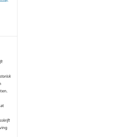
ft
storisk
n
sten.
 at
sskrift
ving
,