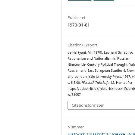
Publiceret
1970-01-01
Citation/Eksport
de Hartyani, M. (1970). Leonard Schapiro:
Rationalism and Nationalism in Russian
Nineteenth- Century Political Thought. Yal
Russian and East European Studies 4. New
and London, Yale University Press, 1967. vi
s. $ 5.00.
Historisk Tidsskrift
,
12
. Hentet fra
https://tidsskrift.dk/historisktidsskrift/arti
w/51057
Citationsformater
Nummer
Historisk Tidsskrift 12.Række, IV 