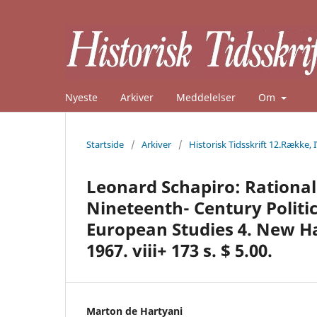
Nyeste
Arkiver
Meddelelser
Om
Startside
/
Arkiver
/
Historisk Tidsskrift 12.Række, 
Leonard Schapiro: Rationa
Nineteenth- Century Politi
European Studies 4. New Ha
1967. viii+ 173 s. $ 5.00.
Marton de Hartyani