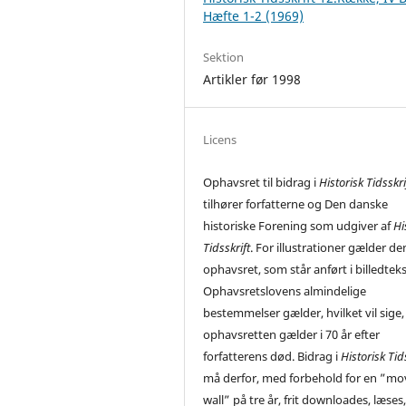
Hæfte 1-2 (1969)
Sektion
Artikler før 1998
Licens
Ophavsret til bidrag i
Historisk Tidsskri
tilhører forfatterne og Den danske
historiske Forening som udgiver af
Hi
Tidsskrift
. For illustrationer gælder de
ophavsret, som står anført i billedtek
Ophavsretslovens almindelige
bestemmelser gælder, hvilket vil sige,
ophavsretten gælder i 70 år efter
forfatterens død. Bidrag i
Historisk Tid
må derfor, med forbehold for en ”mo
wall” på tre år, frit downloades, læses