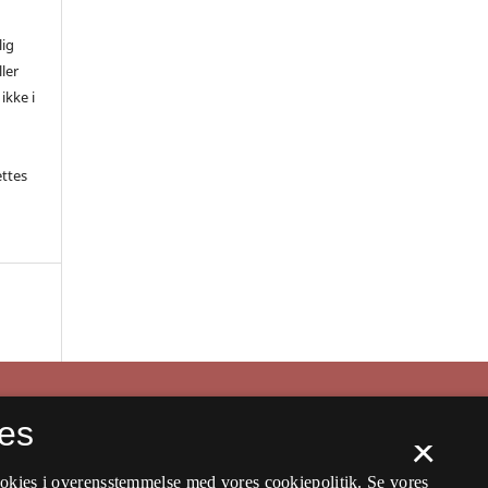
lig
ler
ikke i
ettes
es
×
ookies i overensstemmelse med vores cookiepolitik.
Se vores