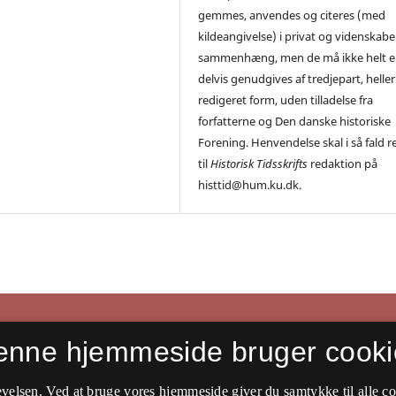
gemmes, anvendes og citeres (med
kildeangivelse) i privat og videnskabe
sammenhæng, men de må ikke helt el
delvis genudgives af tredjepart, heller 
redigeret form, uden tilladelse fra
forfatterne og Den danske historiske
Forening. Henvendelse skal i så fald r
til
Historisk Tidsskrifts
redaktion på
histtid@hum.ku.dk.
enne hjemmeside bruger cooki
velsen. Ved at bruge vores hjemmeside giver du samtykke til alle c