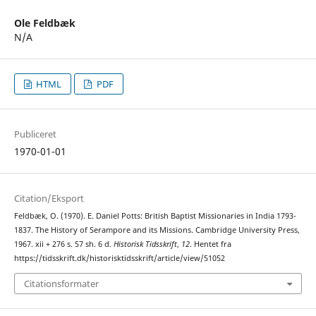
Ole Feldbæk
N/A
HTML
PDF
Publiceret
1970-01-01
Citation/Eksport
Feldbæk, O. (1970). E. Daniel Potts: British Baptist Missionaries in India 1793-
1837. The History of Serampore and its Missions. Cambridge University Press,
1967. xii + 276 s. 57 sh. 6 d.
Historisk Tidsskrift
,
12
. Hentet fra
https://tidsskrift.dk/historisktidsskrift/article/view/51052
Citationsformater