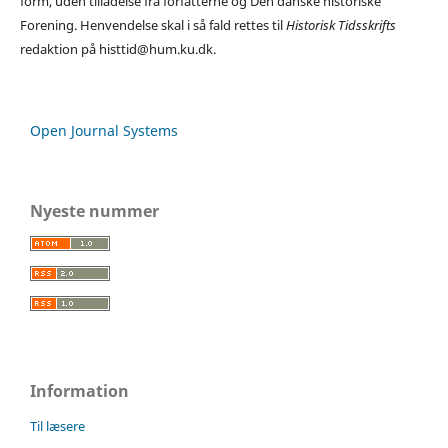
form, uden tilladelse fra forfatterne og Den danske historiske
Forening. Henvendelse skal i så fald rettes til
Historisk Tidsskrifts
redaktion på histtid@hum.ku.dk.
Open Journal Systems
Nyeste nummer
Information
Til læsere