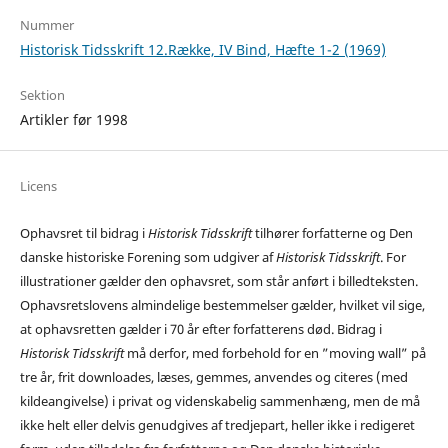
Nummer
Historisk Tidsskrift 12.Række, IV Bind, Hæfte 1-2 (1969)
Sektion
Artikler før 1998
Licens
Ophavsret til bidrag i
Historisk Tidsskrift
tilhører forfatterne og Den
danske historiske Forening som udgiver af
Historisk Tidsskrift
. For
illustrationer gælder den ophavsret, som står anført i billedteksten.
Ophavsretslovens almindelige bestemmelser gælder, hvilket vil sige,
at ophavsretten gælder i 70 år efter forfatterens død. Bidrag i
Historisk Tidsskrift
må derfor, med forbehold for en ”moving wall” på
tre år, frit downloades, læses, gemmes, anvendes og citeres (med
kildeangivelse) i privat og videnskabelig sammenhæng, men de må
ikke helt eller delvis genudgives af tredjepart, heller ikke i redigeret