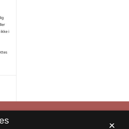
,
lig
ler
ikke i
ettes
es
×