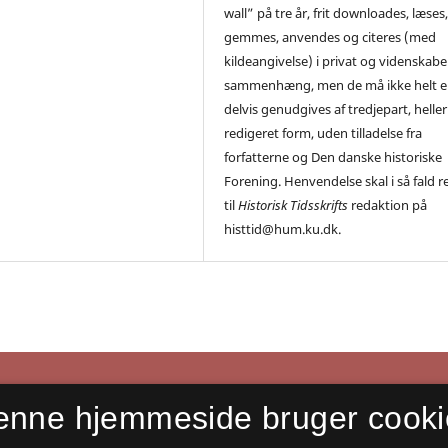
wall” på tre år, frit downloades, læses
gemmes, anvendes og citeres (med
kildeangivelse) i privat og videnskabe
sammenhæng, men de må ikke helt el
delvis genudgives af tredjepart, heller 
redigeret form, uden tilladelse fra
forfatterne og Den danske historiske
Forening. Henvendelse skal i så fald r
til
Historisk Tidsskrifts
redaktion på
histtid@hum.ku.dk.
enne hjemmeside bruger cooki