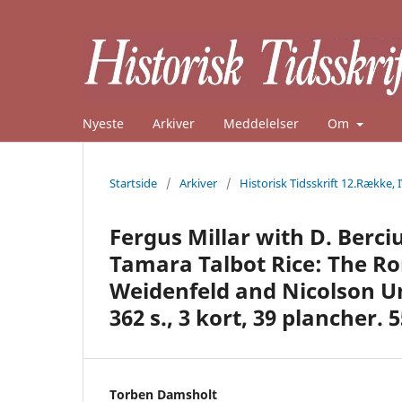
Nyeste
Arkiver
Meddelelser
Om
Startside
/
Arkiver
/
Historisk Tidsskrift 12.Række, 
Fergus Millar with D. Berci
Tamara Talbot Rice: The R
Weidenfeld and Nicolson Uni
362 s., 3 kort, 39 plancher. 5
Torben Damsholt