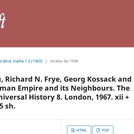
IV Bind, Hæfte 1-2 (1969)
/
Artikler før 1998
u, Richard N. Frye, Georg Kossack and
oman Empire and its Neighbours. The
versal History 8. London, 1967. xii +
5 sh.
HTML
PDF