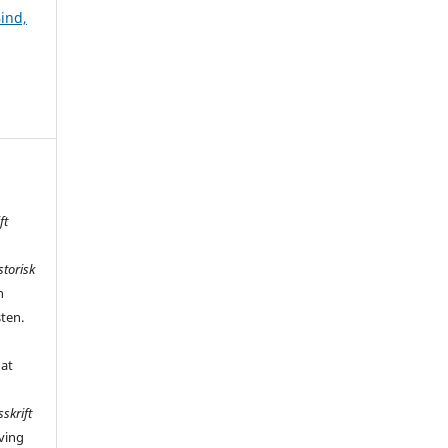
Bind,
ft
storisk
n
sten.
 at
sskrift
ving