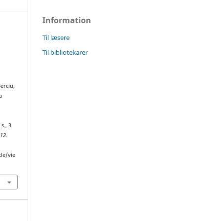
Information
Til læsere
Til bibliotekarer
erciu,
a
s., 3
,
12
.
cle/vie