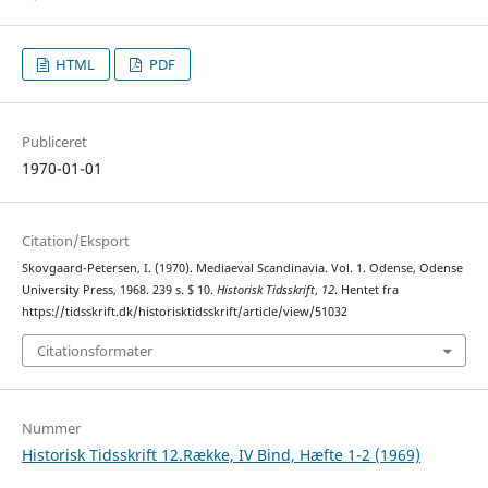
HTML
PDF
Publiceret
1970-01-01
Citation/Eksport
Skovgaard-Petersen, I. (1970). Mediaeval Scandinavia. Vol. 1. Odense, Odense
University Press, 1968. 239 s. $ 10.
Historisk Tidsskrift
,
12
. Hentet fra
https://tidsskrift.dk/historisktidsskrift/article/view/51032
Citationsformater
Nummer
Historisk Tidsskrift 12.Række, IV Bind, Hæfte 1-2 (1969)