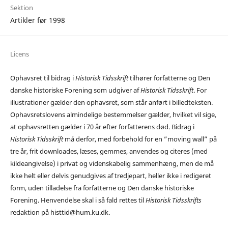
Sektion
Artikler før 1998
Licens
Ophavsret til bidrag i
Historisk Tidsskrift
tilhører forfatterne og Den
danske historiske Forening som udgiver af
Historisk Tidsskrift
. For
illustrationer gælder den ophavsret, som står anført i billedteksten.
Ophavsretslovens almindelige bestemmelser gælder, hvilket vil sige,
at ophavsretten gælder i 70 år efter forfatterens død. Bidrag i
Historisk Tidsskrift
må derfor, med forbehold for en ”moving wall” på
tre år, frit downloades, læses, gemmes, anvendes og citeres (med
kildeangivelse) i privat og videnskabelig sammenhæng, men de må
ikke helt eller delvis genudgives af tredjepart, heller ikke i redigeret
form, uden tilladelse fra forfatterne og Den danske historiske
Forening. Henvendelse skal i så fald rettes til
Historisk Tidsskrifts
redaktion på histtid@hum.ku.dk.