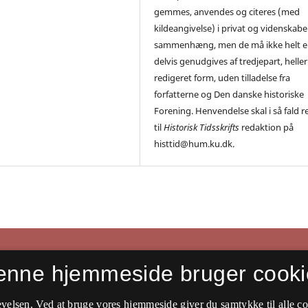
gemmes, anvendes og citeres (med
kildeangivelse) i privat og videnskabe
sammenhæng, men de må ikke helt el
delvis genudgives af tredjepart, heller 
redigeret form, uden tilladelse fra
forfatterne og Den danske historiske
Forening. Henvendelse skal i så fald r
til
Historisk Tidsskrifts
redaktion på
histtid@hum.ku.dk.
enne hjemmeside bruger cooki
velsen. Ved at bruge vores hjemmeside giver du samtykke til alle c