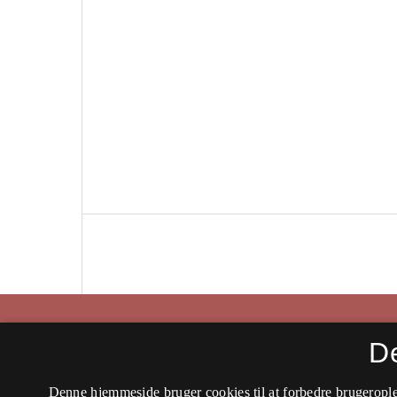
Historisk Tidsskrift
D
ISSN 0106-4991 (Trykt)
Denne hjemmeside bruger cookies til at forbedre brugerople
ISSN 2597-0666 (Online)