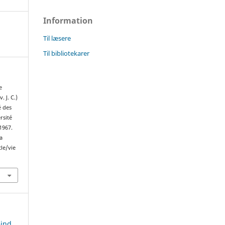
Information
Til læsere
Til bibliotekarer
e
 J. C.)
é des
rsité
1967.
ra
cle/vie
Bind,