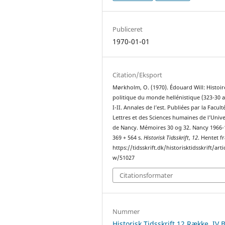
Publiceret
1970-01-01
Citation/Eksport
Mørkholm, O. (1970). Édouard Will: Histoir
politique du monde hellénistique (323-30 av.
I-II. Annales de l’est. Publiées par la Facult
Lettres et des Sciences humaines de l’Unive
de Nancy. Mémoires 30 og 32. Nancy 1966-
369 + 564 s.
Historisk Tidsskrift
,
12
. Hentet f
https://tidsskrift.dk/historisktidsskrift/arti
w/51027
Citationsformater
Nummer
Historisk Tidsskrift 12.Række, IV 