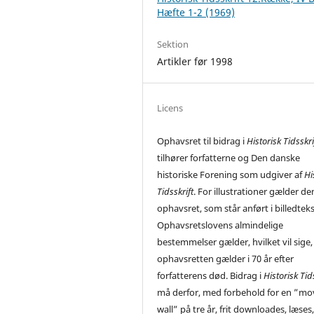
Hæfte 1-2 (1969)
Sektion
Artikler før 1998
Licens
Ophavsret til bidrag i
Historisk Tidsskri
tilhører forfatterne og Den danske
historiske Forening som udgiver af
Hi
Tidsskrift
. For illustrationer gælder de
ophavsret, som står anført i billedtek
Ophavsretslovens almindelige
bestemmelser gælder, hvilket vil sige,
ophavsretten gælder i 70 år efter
forfatterens død. Bidrag i
Historisk Tid
må derfor, med forbehold for en ”mo
wall” på tre år, frit downloades, læses