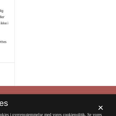
lig
ler
ikke i
ettes
es
×
ookies i overensstemmelse med vores cookiepolitik.
Se vores