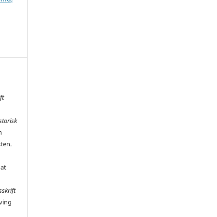
ft
storisk
n
sten.
 at
sskrift
ving
,