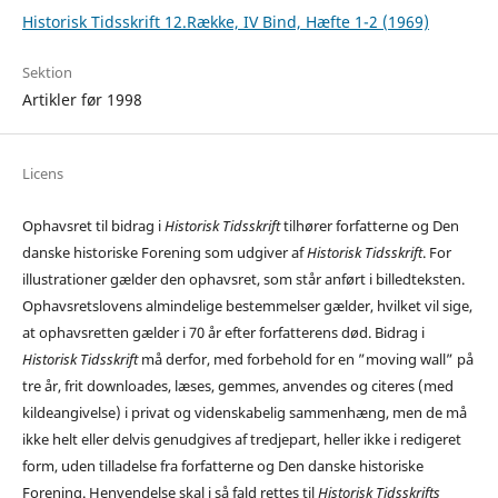
Historisk Tidsskrift 12.Række, IV Bind, Hæfte 1-2 (1969)
Sektion
Artikler før 1998
Licens
Ophavsret til bidrag i
Historisk Tidsskrift
tilhører forfatterne og Den
danske historiske Forening som udgiver af
Historisk Tidsskrift
. For
illustrationer gælder den ophavsret, som står anført i billedteksten.
Ophavsretslovens almindelige bestemmelser gælder, hvilket vil sige,
at ophavsretten gælder i 70 år efter forfatterens død. Bidrag i
Historisk Tidsskrift
må derfor, med forbehold for en ”moving wall” på
tre år, frit downloades, læses, gemmes, anvendes og citeres (med
kildeangivelse) i privat og videnskabelig sammenhæng, men de må
ikke helt eller delvis genudgives af tredjepart, heller ikke i redigeret
form, uden tilladelse fra forfatterne og Den danske historiske
Forening. Henvendelse skal i så fald rettes til
Historisk Tidsskrifts