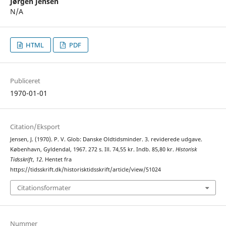
Jørgen Jensen
N/A
HTML
PDF
Publiceret
1970-01-01
Citation/Eksport
Jensen, J. (1970). P. V. Glob: Danske Oldtidsminder. 3. reviderede udgave.
København, Gyldendal, 1967. 272 s. Ill. 74,55 kr. Indb. 85,80 kr.
Historisk
Tidsskrift
,
12
. Hentet fra
https://tidsskrift.dk/historisktidsskrift/article/view/51024
Citationsformater
Nummer