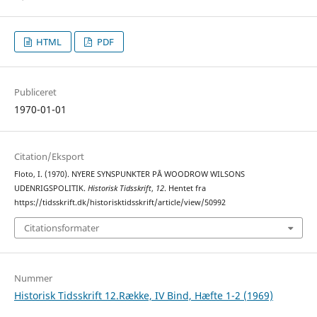
HTML
PDF
Publiceret
1970-01-01
Citation/Eksport
Floto, I. (1970). NYERE SYNSPUNKTER PÅ WOODROW WILSONS
UDENRIGSPOLITIK.
Historisk Tidsskrift
,
12
. Hentet fra
https://tidsskrift.dk/historisktidsskrift/article/view/50992
Citationsformater
Nummer
Historisk Tidsskrift 12.Række, IV Bind, Hæfte 1-2 (1969)