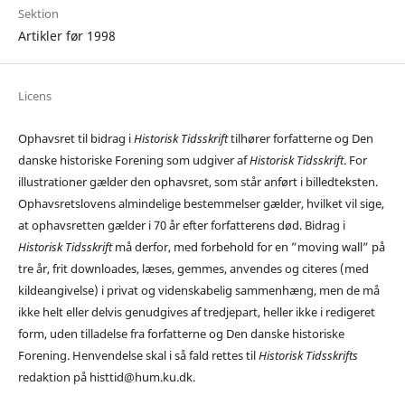
Sektion
Artikler før 1998
Licens
Ophavsret til bidrag i
Historisk Tidsskrift
tilhører forfatterne og Den
danske historiske Forening som udgiver af
Historisk Tidsskrift
. For
illustrationer gælder den ophavsret, som står anført i billedteksten.
Ophavsretslovens almindelige bestemmelser gælder, hvilket vil sige,
at ophavsretten gælder i 70 år efter forfatterens død. Bidrag i
Historisk Tidsskrift
må derfor, med forbehold for en ”moving wall” på
tre år, frit downloades, læses, gemmes, anvendes og citeres (med
kildeangivelse) i privat og videnskabelig sammenhæng, men de må
ikke helt eller delvis genudgives af tredjepart, heller ikke i redigeret
form, uden tilladelse fra forfatterne og Den danske historiske
Forening. Henvendelse skal i så fald rettes til
Historisk Tidsskrifts
redaktion på histtid@hum.ku.dk.